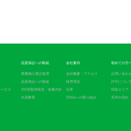
品質保証への取組
会社案内
初めての方
廃棄物の適正処理
会社概要・アクセス
お問い合わ
目
品質保証への取組
経営理念
許可につい
サービス
ISO等取得状況・各種方針
沿革
回収エリア
社員教育
SDGsへの取り組み
見学の流れ