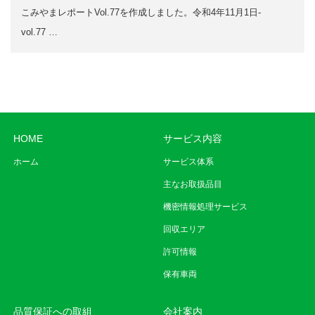
こみやまレポートVol.77を作成しました。令和4年11月1日-
vol.77 …
HOME
サービス内容
ホーム
サービス体系
主なお取扱品目
機密情報処理サービス
回収エリア
許可情報
保有車両
品質保証への取組
会社案内