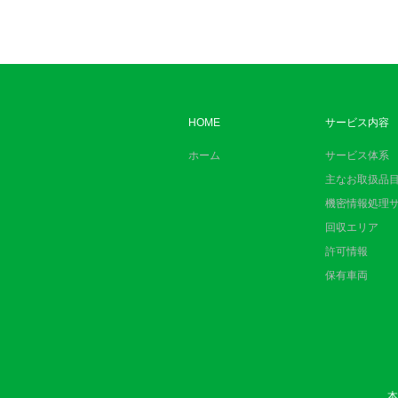
HOME
サービス内容
ホーム
サービス体系
主なお取扱品
機密情報処理
回収エリア
許可情報
保有車両
本