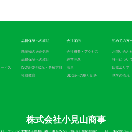
品質保証への取組
会社案内
初めての方
廃棄物の適正処理
会社概要・アクセス
お問い合わ
目
品質保証への取組
経営理念
許可につい
サービス
ISO等取得状況・各種方針
沿革
回収エリア
社員教育
SDGsへの取り組み
見学の流れ
株式会社小見山商事
 社 〒350-1328埼玉県狭山市広瀬台2-7-3（狭山工業団地内） TEL：04-2953-88